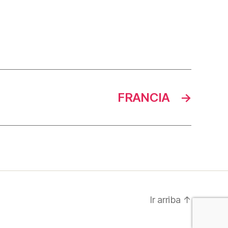
FRANCIA
→
Ir arriba
↑