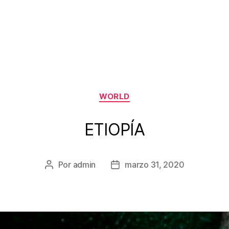
Categorías
WORLD
ETIOPÍA
Por
admin
marzo 31, 2020
Autor
Fecha
de
de
la
la
entrada
entrada