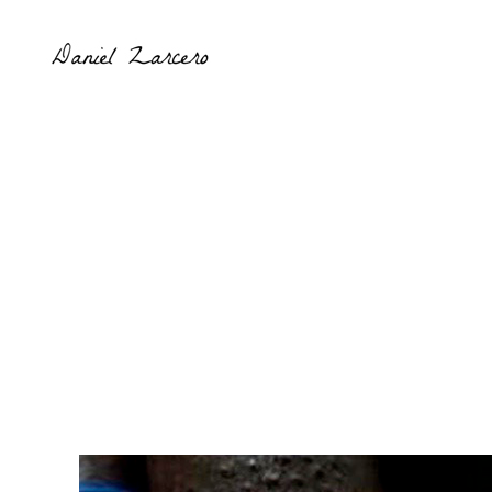
Daniel
Zarcero
-
@daniel_zarcero